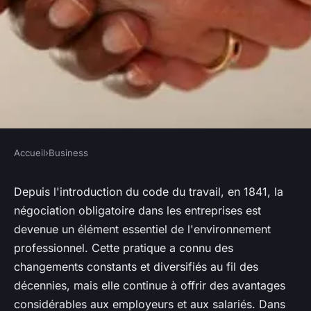
Accueil
›
Business
BUSINESS
Les innombrables avantages
Depuis l'introduction du code du travail, en 1841, la
négociation obligatoire dans les entreprises est
de la négociation obligatoire
devenue un élément essentiel de l'environnement
dans les entreprises
professionnel. Cette pratique a connu des
changements constants et diversifiés au fil des
nicodème
•
23 mars 2023
•
3 min de lecture
décennies, mais elle continue à offrir des avantages
considérables aux employeurs et aux salariés. Dans