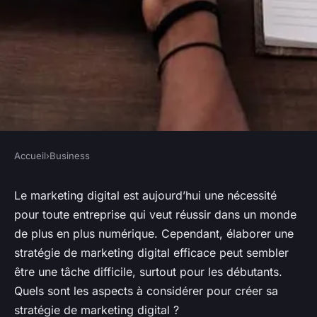
Accueil
›
Business
BUSINESS
Les aspects à considérer pour
Le marketing digital est aujourd’hui une nécessité
pour toute entreprise qui veut réussir dans un monde
créer sa stratégie de
de plus en plus numérique. Cependant, élaborer une
marketing digital
stratégie de marketing digital efficace peut sembler
être une tâche difficile, surtout pour les débutants.
nicodème
•
7 avril 2023
•
3 min de lecture
Quels sont les aspects à considérer pour créer sa
stratégie de marketing digital ?