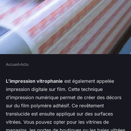
Accueil
›
Actu
ACTU
L'impression vitrophanie : un
L’impression vitrophanie
est également appelée
impression digitale sur film. Cette technique
outil efficace pour votre
d’impression numérique permet de créer des décors
communication visuelle
sur du film polymère adhésif. Ce revêtement
translucide est ensuite appliqué sur des surfaces
nicodème
•
26 février 2024
•
3 min de lecture
vitrées. Vous pouvez opter pour les vitrines de
magasins, les portes de boutiques ou les baies vitrées