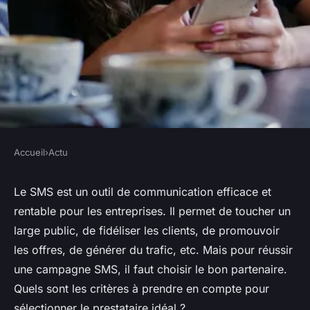
Accueil
›
Actu
ACTU
Les critères de choix de son
Le SMS est un outil de communication efficace et
rentable pour les entreprises. Il permet de toucher un
partenaire pour les
large public, de fidéliser les clients, de promouvoir
campagnes SMS
les offres, de générer du trafic, etc. Mais pour réussir
une campagne SMS, il faut choisir le bon partenaire.
nicodème
•
16 janvier 2024
•
3 min de lecture
Quels sont les critères à prendre en compte pour
sélectionner le prestataire idéal ?