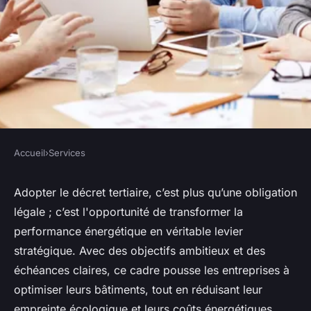
Accueil
›
Services
SERVICES
Décret tertiaire : un atout pour
Adopter le décret tertiaire, c’est plus qu’une obligation
légale ; c’est l'opportunité de transformer la
économiser l'énergie en
performance énergétique en véritable levier
entreprise
stratégique. Avec des objectifs ambitieux et des
échéances claires, ce cadre pousse les entreprises à
nicodème
•
22 février 2025
•
15 min de lecture
optimiser leurs bâtiments, tout en réduisant leur
empreinte écologique et leurs coûts énergétiques.