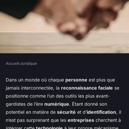
Accueil
›
Juridique
JURIDIQUE
Quelle réglementation
Dans un monde où chaque
personne
est plus que
jamais interconnectée, la
reconnaissance faciale
se
s'applique à l'utilisation des
positionne comme l’un des outils les plus avant-
technologies de
gardistes de l’ère
numérique
. Étant donné son
reconnaissance faciale par les
potentiel en matière de
sécurité
et d’
identification
, il
entreprises?
n’est pas surprenant que les
entreprises
cherchent à
intégrer cette
technologie
à leur propre mécanisme