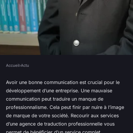
Accueil
›
Actu
ACTU
Quelles sont les prestations
Avoir une bonne communication est crucial pour le
développement d’une entreprise. Une mauvaise
d'une agence de traduction
communication peut traduire un manque de
professionnelle ?
professionnalisme. Cela peut finir par nuire à l’image
de marque de votre société. Recourir aux services
nicodème
•
10 juillet 2023
•
2 min de lecture
d’une agence de traduction professionnelle vous
permet de bénéficier d’un service complet.