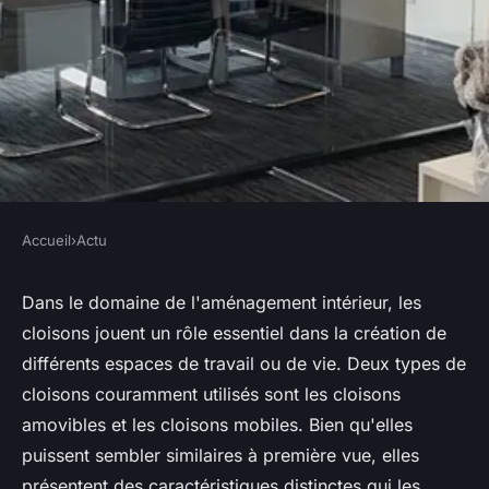
Accueil
›
Actu
ACTU
Quelles sont les différences
Dans le domaine de l'aménagement intérieur, les
cloisons jouent un rôle essentiel dans la création de
entre la cloison amovible et la
différents espaces de travail ou de vie. Deux types de
cloison mobile ?
cloisons couramment utilisés sont les cloisons
amovibles et les cloisons mobiles. Bien qu'elles
nicodème
•
3 juin 2023
•
2 min de lecture
puissent sembler similaires à première vue, elles
présentent des caractéristiques distinctes qui les